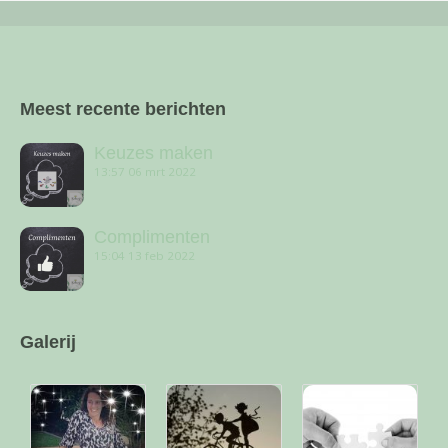
Meest recente berichten
Keuzes maken
13:57
06 mrt 2022
Complimenten
15:04
13 feb 2022
Galerij