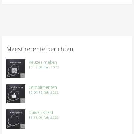
Meest recente berichten
Keuzes maken
13:57
06 mrt 2022
Complimenten
15:04
13 feb 2022
Duidelijkheid
16:58
06 feb 2022