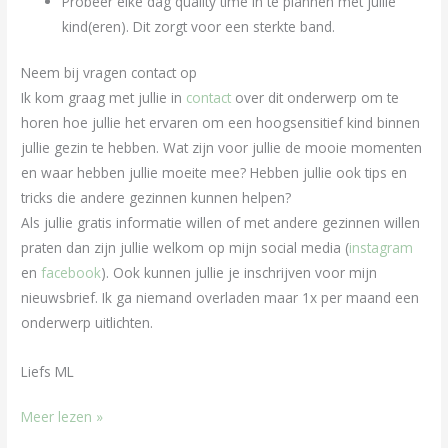
Probeer elke dag quality time in te plannen met jullie
kind(eren). Dit zorgt voor een sterkte band.
Neem bij vragen contact op
Ik kom graag met jullie in
contact
over dit onderwerp om te
horen hoe jullie het ervaren om een hoogsensitief kind binnen
jullie gezin te hebben. Wat zijn voor jullie de mooie momenten
en waar hebben jullie moeite mee? Hebben jullie ook tips en
tricks die andere gezinnen kunnen helpen?
Als jullie gratis informatie willen of met andere gezinnen willen
praten dan zijn jullie welkom op mijn social media (
instagram
en
facebook
). Ook kunnen jullie je inschrijven voor mijn
nieuwsbrief. Ik ga niemand overladen maar 1x per maand een
onderwerp uitlichten.
Liefs ML
Meer lezen »