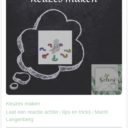
Keuzes maken
Laat een reactie achter
tips en tricks
Marrit
/
/
Langenberg