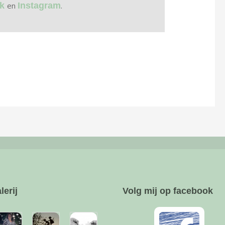
ok
en
Instagram
.
lerij
Volg mij op facebook