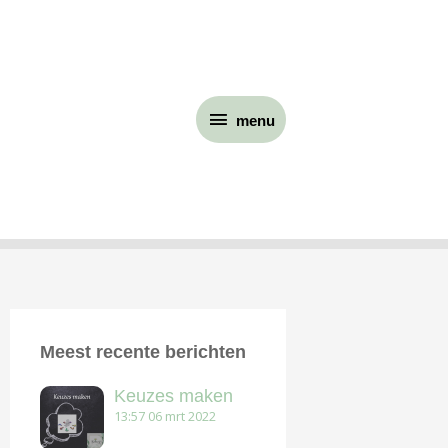
menu
menu
Meest recente berichten
Keuzes maken
13:57
06 mrt 2022