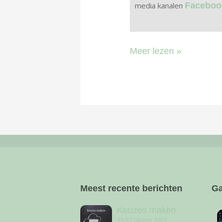
media kanalen
Facebo
Meer lezen »
Meest recente berichten
Ga
Keuzes maken
13:57
06 mrt 2022