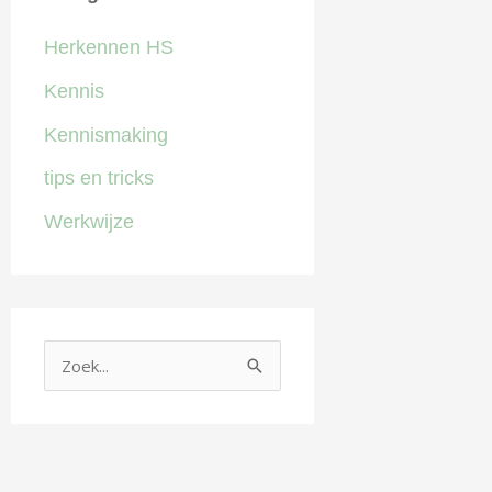
Herkennen HS
Kennis
Kennismaking
tips en tricks
Werkwijze
Z
o
e