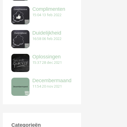
Complimenten
15:04
13 feb 2022
Duidelijkheid
16:58
06 feb 2022
Oplossingen
15:37
28 dec 2021
Decembermaand
11:54
20 nov 2021
Categorieën