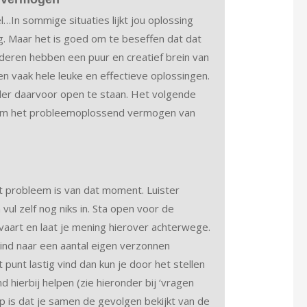
…In sommige situaties lijkt jou oplossing
. Maar het is goed om te beseffen dat dat
Kinderen hebben een puur en creatief brein van
men vaak hele leuke en effectieve oplossingen.
der daarvoor open te staan. Het volgende
 om het probleemoplossend vermogen van
 probleem is van dat moment. Luister
 vul zelf nog niks in. Sta open voor de
vaart en laat je mening hierover achterwege.
kind naar een aantal eigen verzonnen
t punt lastig vind dan kun je door het stellen
nd hierbij helpen (zie hieronder bij ‘vragen
ap is dat je samen de gevolgen bekijkt van de