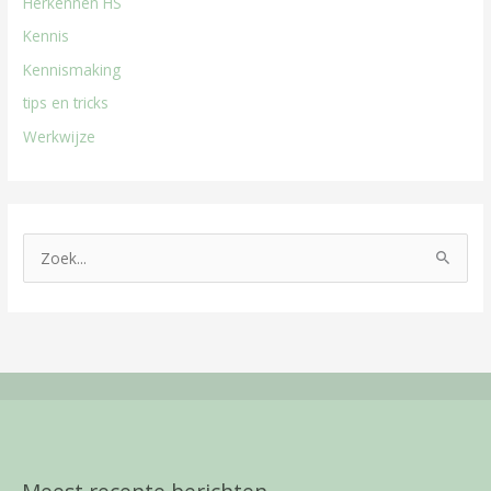
Herkennen HS
Kennis
Kennismaking
tips en tricks
Werkwijze
Z
o
e
k
n
a
a
r