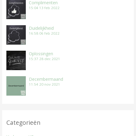
Complimenten
15:04
13 feb 2022
Duidelijkheid
16:58
06 feb 2022
Oplossingen
15:37
28 dec 2021
Decembermaand
11:54
20 nov 2021
Categorieën