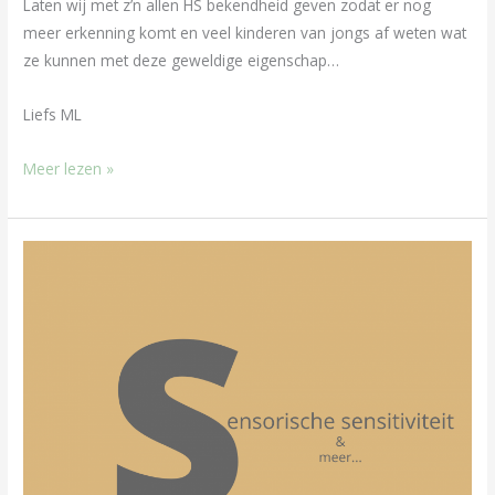
Laten wij met z’n allen HS bekendheid geven zodat er nog
meer erkenning komt en veel kinderen van jongs af weten wat
ze kunnen met deze geweldige eigenschap…
Liefs ML
Meer lezen »
Sensorische
sensitiviteit
en
meer…